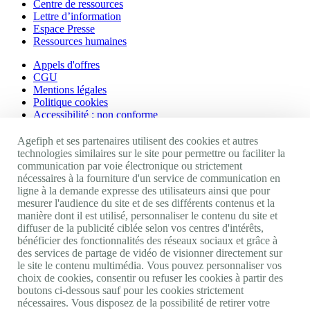
Centre de ressources
Lettre d’information
Espace Presse
Ressources humaines
Appels d'offres
CGU
Mentions légales
Politique cookies
Accessibilité : non conforme
Nos autres sites
Agefiph et ses partenaires utilisent des cookies et autres
technologies similaires sur le site pour permettre ou faciliter la
communication par voie électronique ou strictement
Site portail Agefiph
nécessaires à la fourniture d'un service de communication en
Activateur de progrès
ligne à la demande expresse des utilisateurs ainsi que pour
Handinnov
mesurer l'audience du site et de ses différents contenus et la
Innovation et recherche
manière dont il est utilisé, personnaliser le contenu du site et
Université du RRH
diffuser de la publicité ciblée selon vos centres d'intérêts,
Service AppuiPro
bénéficier des fonctionnalités des réseaux sociaux et grâce à
des services de partage de vidéo de visionner directement sur
Nous suivre
le site le contenu multimédia. Vous pouvez personnaliser vos
choix de cookies, consentir ou refuser les cookies à partir des
boutons ci-dessous sauf pour les cookies strictement
Youtube
nécessaires. Vous disposez de la possibilité de retirer votre
Linkedin