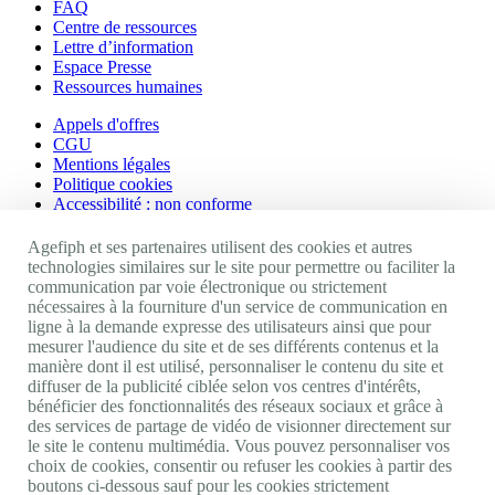
FAQ
Centre de ressources
Lettre d’information
Espace Presse
Ressources humaines
Appels d'offres
CGU
Mentions légales
Politique cookies
Accessibilité : non conforme
Nos autres sites
Agefiph et ses partenaires utilisent des cookies et autres
technologies similaires sur le site pour permettre ou faciliter la
communication par voie électronique ou strictement
Site portail Agefiph
nécessaires à la fourniture d'un service de communication en
Activateur de progrès
ligne à la demande expresse des utilisateurs ainsi que pour
Handinnov
mesurer l'audience du site et de ses différents contenus et la
Innovation et recherche
manière dont il est utilisé, personnaliser le contenu du site et
Université du RRH
diffuser de la publicité ciblée selon vos centres d'intérêts,
Service AppuiPro
bénéficier des fonctionnalités des réseaux sociaux et grâce à
des services de partage de vidéo de visionner directement sur
Nous suivre
le site le contenu multimédia. Vous pouvez personnaliser vos
choix de cookies, consentir ou refuser les cookies à partir des
boutons ci-dessous sauf pour les cookies strictement
Youtube