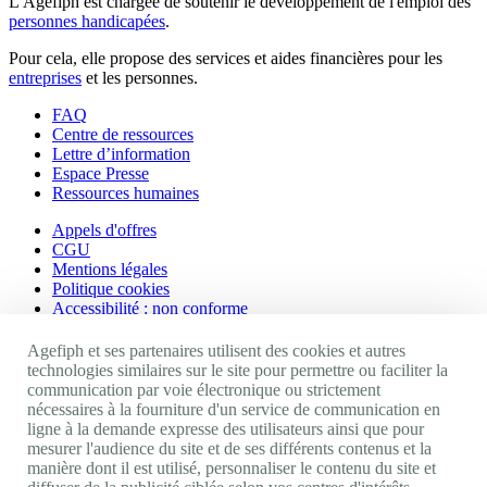
L'Agefiph est chargée de soutenir le développement de l'emploi des
personnes handicapées
.
Pour cela, elle propose des services et aides financières pour les
entreprises
et les personnes.
FAQ
Centre de ressources
Lettre d’information
Espace Presse
Ressources humaines
Appels d'offres
CGU
Mentions légales
Politique cookies
Accessibilité : non conforme
Nos autres sites
Agefiph et ses partenaires utilisent des cookies et autres
technologies similaires sur le site pour permettre ou faciliter la
communication par voie électronique ou strictement
Site portail Agefiph
nécessaires à la fourniture d'un service de communication en
Activateur de progrès
ligne à la demande expresse des utilisateurs ainsi que pour
Handinnov
mesurer l'audience du site et de ses différents contenus et la
Innovation et recherche
manière dont il est utilisé, personnaliser le contenu du site et
Université du RRH