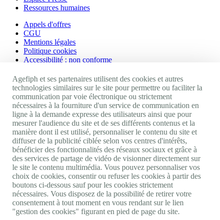
Ressources humaines
Appels d'offres
CGU
Mentions légales
Politique cookies
Accessibilité : non conforme
Nos autres sites
Agefiph et ses partenaires utilisent des cookies et autres
technologies similaires sur le site pour permettre ou faciliter la
communication par voie électronique ou strictement
Site portail Agefiph
nécessaires à la fourniture d'un service de communication en
Activateur de progrès
ligne à la demande expresse des utilisateurs ainsi que pour
Handinnov
mesurer l'audience du site et de ses différents contenus et la
Innovation et recherche
manière dont il est utilisé, personnaliser le contenu du site et
Université du RRH
diffuser de la publicité ciblée selon vos centres d'intérêts,
Service AppuiPro
bénéficier des fonctionnalités des réseaux sociaux et grâce à
des services de partage de vidéo de visionner directement sur
Nous suivre
le site le contenu multimédia. Vous pouvez personnaliser vos
choix de cookies, consentir ou refuser les cookies à partir des
boutons ci-dessous sauf pour les cookies strictement
Youtube
nécessaires. Vous disposez de la possibilité de retirer votre
Linkedin
consentement à tout moment en vous rendant sur le lien
Facebook
"gestion des cookies" figurant en pied de page du site.
Twitter