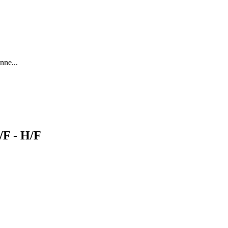
nne...
F - H/F