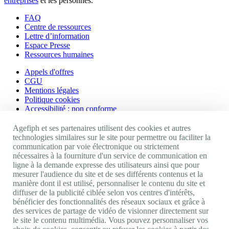
entreprises
et les personnes.
FAQ
Centre de ressources
Lettre d’information
Espace Presse
Ressources humaines
Appels d'offres
CGU
Mentions légales
Politique cookies
Accessibilité : non conforme
Nos autres sites
Agefiph et ses partenaires utilisent des cookies et autres
technologies similaires sur le site pour permettre ou faciliter la
communication par voie électronique ou strictement
Site portail Agefiph
nécessaires à la fourniture d'un service de communication en
Activateur de progrès
ligne à la demande expresse des utilisateurs ainsi que pour
Handinnov
mesurer l'audience du site et de ses différents contenus et la
Innovation et recherche
manière dont il est utilisé, personnaliser le contenu du site et
Université du RRH
diffuser de la publicité ciblée selon vos centres d'intérêts,
Service AppuiPro
bénéficier des fonctionnalités des réseaux sociaux et grâce à
des services de partage de vidéo de visionner directement sur
Nous suivre
le site le contenu multimédia. Vous pouvez personnaliser vos