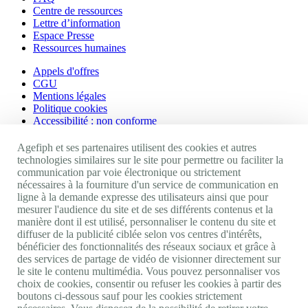
Centre de ressources
Lettre d’information
Espace Presse
Ressources humaines
Appels d'offres
CGU
Mentions légales
Politique cookies
Accessibilité : non conforme
Nos autres sites
Agefiph et ses partenaires utilisent des cookies et autres
technologies similaires sur le site pour permettre ou faciliter la
communication par voie électronique ou strictement
Site portail Agefiph
nécessaires à la fourniture d'un service de communication en
Activateur de progrès
ligne à la demande expresse des utilisateurs ainsi que pour
Handinnov
mesurer l'audience du site et de ses différents contenus et la
Innovation et recherche
manière dont il est utilisé, personnaliser le contenu du site et
Université du RRH
diffuser de la publicité ciblée selon vos centres d'intérêts,
Service AppuiPro
bénéficier des fonctionnalités des réseaux sociaux et grâce à
des services de partage de vidéo de visionner directement sur
Nous suivre
le site le contenu multimédia. Vous pouvez personnaliser vos
choix de cookies, consentir ou refuser les cookies à partir des
boutons ci-dessous sauf pour les cookies strictement
Youtube