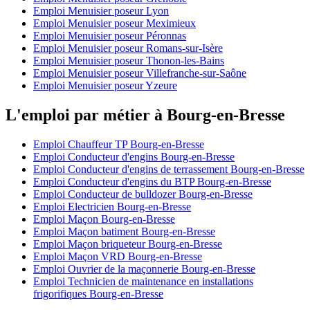
Emploi Menuisier poseur Lyon
Emploi Menuisier poseur Meximieux
Emploi Menuisier poseur Péronnas
Emploi Menuisier poseur Romans-sur-Isère
Emploi Menuisier poseur Thonon-les-Bains
Emploi Menuisier poseur Villefranche-sur-Saône
Emploi Menuisier poseur Yzeure
L'emploi par métier à Bourg-en-Bresse
Emploi Chauffeur TP Bourg-en-Bresse
Emploi Conducteur d'engins Bourg-en-Bresse
Emploi Conducteur d'engins de terrassement Bourg-en-Bresse
Emploi Conducteur d'engins du BTP Bourg-en-Bresse
Emploi Conducteur de bulldozer Bourg-en-Bresse
Emploi Electricien Bourg-en-Bresse
Emploi Maçon Bourg-en-Bresse
Emploi Maçon batiment Bourg-en-Bresse
Emploi Maçon briqueteur Bourg-en-Bresse
Emploi Maçon VRD Bourg-en-Bresse
Emploi Ouvrier de la maçonnerie Bourg-en-Bresse
Emploi Technicien de maintenance en installations
frigorifiques Bourg-en-Bresse