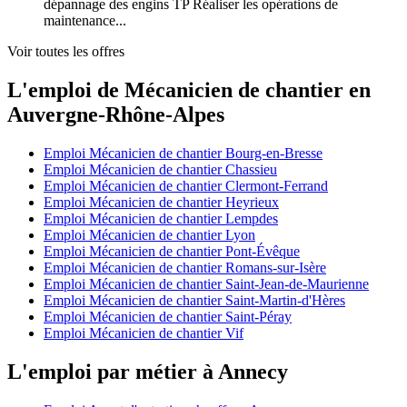
dépannage des engins TP Réaliser les opérations de
maintenance...
Voir toutes les offres
L'emploi de Mécanicien de chantier en
Auvergne-Rhône-Alpes
Emploi Mécanicien de chantier Bourg-en-Bresse
Emploi Mécanicien de chantier Chassieu
Emploi Mécanicien de chantier Clermont-Ferrand
Emploi Mécanicien de chantier Heyrieux
Emploi Mécanicien de chantier Lempdes
Emploi Mécanicien de chantier Lyon
Emploi Mécanicien de chantier Pont-Évêque
Emploi Mécanicien de chantier Romans-sur-Isère
Emploi Mécanicien de chantier Saint-Jean-de-Maurienne
Emploi Mécanicien de chantier Saint-Martin-d'Hères
Emploi Mécanicien de chantier Saint-Péray
Emploi Mécanicien de chantier Vif
L'emploi par métier à Annecy