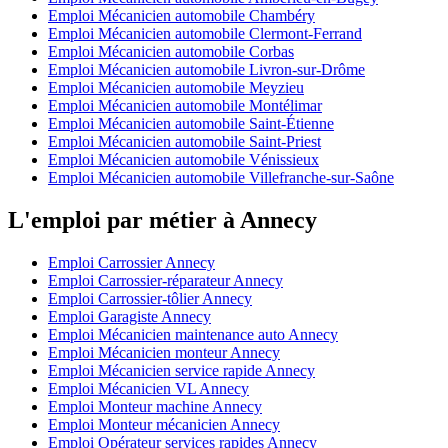
Emploi Mécanicien automobile Chambéry
Emploi Mécanicien automobile Clermont-Ferrand
Emploi Mécanicien automobile Corbas
Emploi Mécanicien automobile Livron-sur-Drôme
Emploi Mécanicien automobile Meyzieu
Emploi Mécanicien automobile Montélimar
Emploi Mécanicien automobile Saint-Étienne
Emploi Mécanicien automobile Saint-Priest
Emploi Mécanicien automobile Vénissieux
Emploi Mécanicien automobile Villefranche-sur-Saône
L'emploi par métier à Annecy
Emploi Carrossier Annecy
Emploi Carrossier-réparateur Annecy
Emploi Carrossier-tôlier Annecy
Emploi Garagiste Annecy
Emploi Mécanicien maintenance auto Annecy
Emploi Mécanicien monteur Annecy
Emploi Mécanicien service rapide Annecy
Emploi Mécanicien VL Annecy
Emploi Monteur machine Annecy
Emploi Monteur mécanicien Annecy
Emploi Opérateur services rapides Annecy