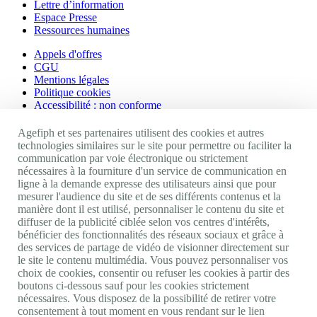
Lettre d’information
Espace Presse
Ressources humaines
Appels d'offres
CGU
Mentions légales
Politique cookies
Accessibilité : non conforme
Nos autres sites
Agefiph et ses partenaires utilisent des cookies et autres
technologies similaires sur le site pour permettre ou faciliter la
communication par voie électronique ou strictement
Site portail Agefiph
nécessaires à la fourniture d'un service de communication en
Activateur de progrès
ligne à la demande expresse des utilisateurs ainsi que pour
Handinnov
mesurer l'audience du site et de ses différents contenus et la
Innovation et recherche
manière dont il est utilisé, personnaliser le contenu du site et
Université du RRH
diffuser de la publicité ciblée selon vos centres d'intérêts,
Service AppuiPro
bénéficier des fonctionnalités des réseaux sociaux et grâce à
des services de partage de vidéo de visionner directement sur
Nous suivre
le site le contenu multimédia. Vous pouvez personnaliser vos
choix de cookies, consentir ou refuser les cookies à partir des
boutons ci-dessous sauf pour les cookies strictement
Youtube
nécessaires. Vous disposez de la possibilité de retirer votre
Linkedin
consentement à tout moment en vous rendant sur le lien
Facebook