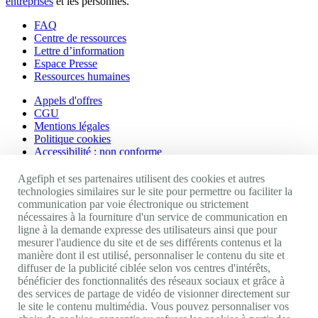
entreprises
et les personnes.
FAQ
Centre de ressources
Lettre d’information
Espace Presse
Ressources humaines
Appels d'offres
CGU
Mentions légales
Politique cookies
Accessibilité : non conforme
Nos autres sites
Agefiph et ses partenaires utilisent des cookies et autres
technologies similaires sur le site pour permettre ou faciliter la
communication par voie électronique ou strictement
Site portail Agefiph
nécessaires à la fourniture d'un service de communication en
Activateur de progrès
ligne à la demande expresse des utilisateurs ainsi que pour
Handinnov
mesurer l'audience du site et de ses différents contenus et la
Innovation et recherche
manière dont il est utilisé, personnaliser le contenu du site et
Université du RRH
diffuser de la publicité ciblée selon vos centres d'intérêts,
Service AppuiPro
bénéficier des fonctionnalités des réseaux sociaux et grâce à
des services de partage de vidéo de visionner directement sur
Nous suivre
le site le contenu multimédia. Vous pouvez personnaliser vos