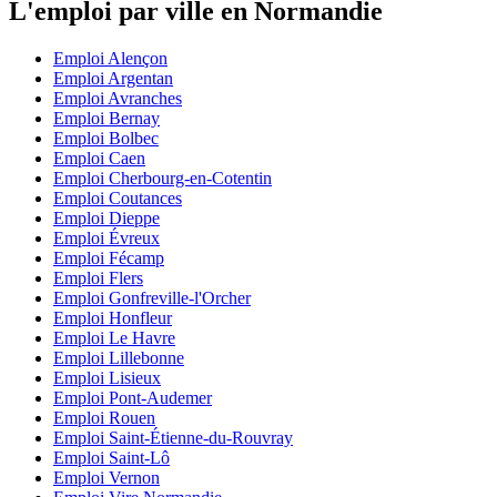
L'emploi par ville en Normandie
Emploi Alençon
Emploi Argentan
Emploi Avranches
Emploi Bernay
Emploi Bolbec
Emploi Caen
Emploi Cherbourg-en-Cotentin
Emploi Coutances
Emploi Dieppe
Emploi Évreux
Emploi Fécamp
Emploi Flers
Emploi Gonfreville-l'Orcher
Emploi Honfleur
Emploi Le Havre
Emploi Lillebonne
Emploi Lisieux
Emploi Pont-Audemer
Emploi Rouen
Emploi Saint-Étienne-du-Rouvray
Emploi Saint-Lô
Emploi Vernon