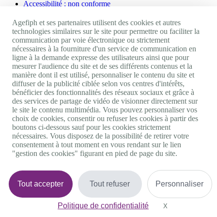
Accessibilité : non conforme
Nos autres sites
Agefiph et ses partenaires utilisent des cookies et autres
technologies similaires sur le site pour permettre ou faciliter la
communication par voie électronique ou strictement
Site portail Agefiph
nécessaires à la fourniture d'un service de communication en
Activateur de progrès
ligne à la demande expresse des utilisateurs ainsi que pour
Handinnov
mesurer l'audience du site et de ses différents contenus et la
Innovation et recherche
manière dont il est utilisé, personnaliser le contenu du site et
Université du RRH
diffuser de la publicité ciblée selon vos centres d'intérêts,
Service AppuiPro
bénéficier des fonctionnalités des réseaux sociaux et grâce à
des services de partage de vidéo de visionner directement sur
Nous suivre
le site le contenu multimédia. Vous pouvez personnaliser vos
choix de cookies, consentir ou refuser les cookies à partir des
boutons ci-dessous sauf pour les cookies strictement
Youtube
nécessaires. Vous disposez de la possibilité de retirer votre
Linkedin
consentement à tout moment en vous rendant sur le lien
Facebook
"gestion des cookies" figurant en pied de page du site.
Twitter
0 800 11 10 09
Services & appel gratuits
De 9h à 18h.
Tout accepter
Tout refuser
Personnaliser
Nous contacter
Plateforme de mise en contact LSF
Politique de confidentialité
Gestion des cookies
X
Masquer le bande