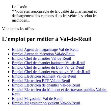
Le 1 août
* Vous êtes responsable de la qualité du chargement et
déchargement des camions dans les véhicules selon les
méthodes...
Voir toutes les offres
L'emploi par métier à Val-de-Reuil
Emploi Agent de magasinage Val-de-Reuil
Emploi Agent de réception Val-de-Reuil
Emploi Chef de chantier Val-de-Reuil
Emploi Chef de chantier batiment Val-de-Reuil
Emploi Chef de chantier du BTP Val-de-Reuil
Emploi Chef de chantier gros oeuvre Val-de-Reuil
Emploi Electricien bâtiment Val-de-Reuil
Emploi Electricien BTP Val-de-Reuil
Emploi Electricien de chantier Val-de-Reuil
Emploi Electricien du bâtiment et des travaux publics Val-de-
Reuil
Emploi Magasinier Val-de-Reuil
Emploi Magasinier polyvalent Val-de-Reuil