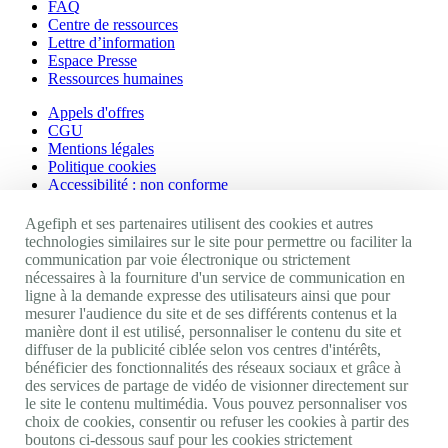
FAQ
Centre de ressources
Lettre d’information
Espace Presse
Ressources humaines
Appels d'offres
CGU
Mentions légales
Politique cookies
Accessibilité : non conforme
Nos autres sites
Agefiph et ses partenaires utilisent des cookies et autres
technologies similaires sur le site pour permettre ou faciliter la
communication par voie électronique ou strictement
Site portail Agefiph
nécessaires à la fourniture d'un service de communication en
Activateur de progrès
ligne à la demande expresse des utilisateurs ainsi que pour
Handinnov
mesurer l'audience du site et de ses différents contenus et la
Innovation et recherche
manière dont il est utilisé, personnaliser le contenu du site et
Université du RRH
diffuser de la publicité ciblée selon vos centres d'intérêts,
Service AppuiPro
bénéficier des fonctionnalités des réseaux sociaux et grâce à
des services de partage de vidéo de visionner directement sur
Nous suivre
le site le contenu multimédia. Vous pouvez personnaliser vos
choix de cookies, consentir ou refuser les cookies à partir des
boutons ci-dessous sauf pour les cookies strictement
Youtube