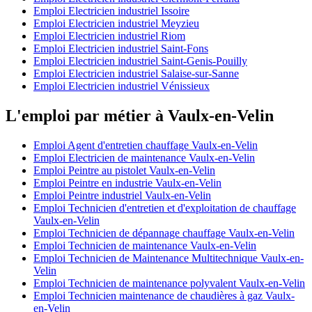
Emploi Electricien industriel Issoire
Emploi Electricien industriel Meyzieu
Emploi Electricien industriel Riom
Emploi Electricien industriel Saint-Fons
Emploi Electricien industriel Saint-Genis-Pouilly
Emploi Electricien industriel Salaise-sur-Sanne
Emploi Electricien industriel Vénissieux
L'emploi par métier à Vaulx-en-Velin
Emploi Agent d'entretien chauffage Vaulx-en-Velin
Emploi Electricien de maintenance Vaulx-en-Velin
Emploi Peintre au pistolet Vaulx-en-Velin
Emploi Peintre en industrie Vaulx-en-Velin
Emploi Peintre industriel Vaulx-en-Velin
Emploi Technicien d'entretien et d'exploitation de chauffage
Vaulx-en-Velin
Emploi Technicien de dépannage chauffage Vaulx-en-Velin
Emploi Technicien de maintenance Vaulx-en-Velin
Emploi Technicien de Maintenance Multitechnique Vaulx-en-
Velin
Emploi Technicien de maintenance polyvalent Vaulx-en-Velin
Emploi Technicien maintenance de chaudières à gaz Vaulx-
en-Velin