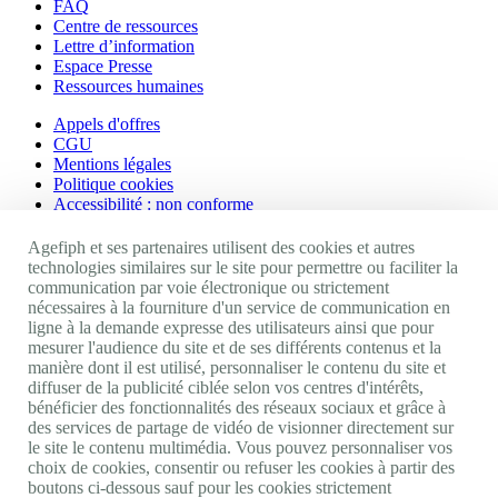
FAQ
Centre de ressources
Lettre d’information
Espace Presse
Ressources humaines
Appels d'offres
CGU
Mentions légales
Politique cookies
Accessibilité : non conforme
Nos autres sites
Agefiph et ses partenaires utilisent des cookies et autres
technologies similaires sur le site pour permettre ou faciliter la
communication par voie électronique ou strictement
Site portail Agefiph
nécessaires à la fourniture d'un service de communication en
Activateur de progrès
ligne à la demande expresse des utilisateurs ainsi que pour
Handinnov
mesurer l'audience du site et de ses différents contenus et la
Innovation et recherche
manière dont il est utilisé, personnaliser le contenu du site et
Université du RRH
diffuser de la publicité ciblée selon vos centres d'intérêts,
Service AppuiPro
bénéficier des fonctionnalités des réseaux sociaux et grâce à
des services de partage de vidéo de visionner directement sur
Nous suivre
le site le contenu multimédia. Vous pouvez personnaliser vos
choix de cookies, consentir ou refuser les cookies à partir des
boutons ci-dessous sauf pour les cookies strictement
Youtube