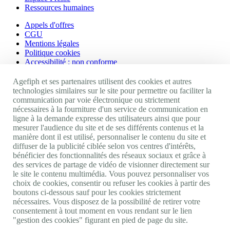
Ressources humaines
Appels d'offres
CGU
Mentions légales
Politique cookies
Accessibilité : non conforme
Nos autres sites
Agefiph et ses partenaires utilisent des cookies et autres
technologies similaires sur le site pour permettre ou faciliter la
communication par voie électronique ou strictement
Site portail Agefiph
nécessaires à la fourniture d'un service de communication en
Activateur de progrès
ligne à la demande expresse des utilisateurs ainsi que pour
Handinnov
mesurer l'audience du site et de ses différents contenus et la
Innovation et recherche
manière dont il est utilisé, personnaliser le contenu du site et
Université du RRH
diffuser de la publicité ciblée selon vos centres d'intérêts,
Service AppuiPro
bénéficier des fonctionnalités des réseaux sociaux et grâce à
des services de partage de vidéo de visionner directement sur
Nous suivre
le site le contenu multimédia. Vous pouvez personnaliser vos
choix de cookies, consentir ou refuser les cookies à partir des
boutons ci-dessous sauf pour les cookies strictement
Youtube
nécessaires. Vous disposez de la possibilité de retirer votre
Linkedin
consentement à tout moment en vous rendant sur le lien
Facebook
"gestion des cookies" figurant en pied de page du site.
Twitter