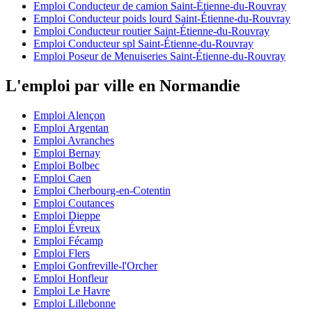
Emploi Conducteur de camion Saint-Étienne-du-Rouvray
Emploi Conducteur poids lourd Saint-Étienne-du-Rouvray
Emploi Conducteur routier Saint-Étienne-du-Rouvray
Emploi Conducteur spl Saint-Étienne-du-Rouvray
Emploi Poseur de Menuiseries Saint-Étienne-du-Rouvray
L'emploi par ville en Normandie
Emploi Alençon
Emploi Argentan
Emploi Avranches
Emploi Bernay
Emploi Bolbec
Emploi Caen
Emploi Cherbourg-en-Cotentin
Emploi Coutances
Emploi Dieppe
Emploi Évreux
Emploi Fécamp
Emploi Flers
Emploi Gonfreville-l'Orcher
Emploi Honfleur
Emploi Le Havre
Emploi Lillebonne