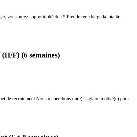
r, vous aurez l'opportunité de : * Prendre en charge la totalité...
f (H/F) (6 semaines)
net de recrutement Nous recherchons un(e) stagiaire motivé(e) pour...