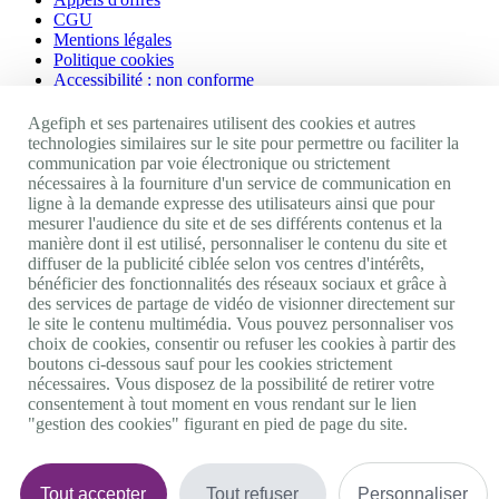
CGU
Mentions légales
Politique cookies
Accessibilité : non conforme
Nos autres sites
Agefiph et ses partenaires utilisent des cookies et autres
technologies similaires sur le site pour permettre ou faciliter la
communication par voie électronique ou strictement
Site portail Agefiph
nécessaires à la fourniture d'un service de communication en
Activateur de progrès
ligne à la demande expresse des utilisateurs ainsi que pour
Handinnov
mesurer l'audience du site et de ses différents contenus et la
Innovation et recherche
manière dont il est utilisé, personnaliser le contenu du site et
Université du RRH
diffuser de la publicité ciblée selon vos centres d'intérêts,
Service AppuiPro
bénéficier des fonctionnalités des réseaux sociaux et grâce à
des services de partage de vidéo de visionner directement sur
Nous suivre
le site le contenu multimédia. Vous pouvez personnaliser vos
choix de cookies, consentir ou refuser les cookies à partir des
boutons ci-dessous sauf pour les cookies strictement
Youtube
nécessaires. Vous disposez de la possibilité de retirer votre
Linkedin
consentement à tout moment en vous rendant sur le lien
Facebook
"gestion des cookies" figurant en pied de page du site.
Twitter
0 800 11 10 09
Services & appel gratuits
De 9h à 18h.
Tout accepter
Tout refuser
Personnaliser