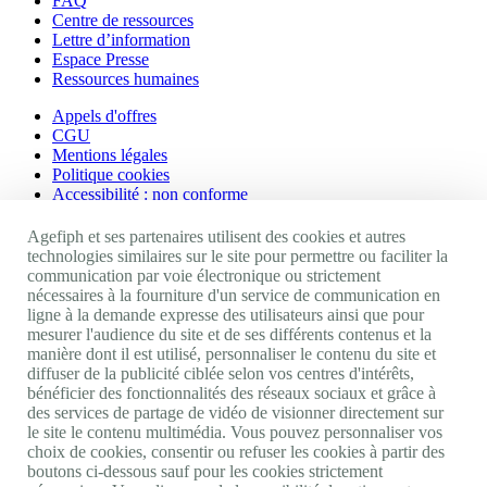
FAQ
Centre de ressources
Lettre d’information
Espace Presse
Ressources humaines
Appels d'offres
CGU
Mentions légales
Politique cookies
Accessibilité : non conforme
Nos autres sites
Agefiph et ses partenaires utilisent des cookies et autres
technologies similaires sur le site pour permettre ou faciliter la
communication par voie électronique ou strictement
Site portail Agefiph
nécessaires à la fourniture d'un service de communication en
Activateur de progrès
ligne à la demande expresse des utilisateurs ainsi que pour
Handinnov
mesurer l'audience du site et de ses différents contenus et la
Innovation et recherche
manière dont il est utilisé, personnaliser le contenu du site et
Université du RRH
diffuser de la publicité ciblée selon vos centres d'intérêts,
Service AppuiPro
bénéficier des fonctionnalités des réseaux sociaux et grâce à
des services de partage de vidéo de visionner directement sur
Nous suivre
le site le contenu multimédia. Vous pouvez personnaliser vos
choix de cookies, consentir ou refuser les cookies à partir des
boutons ci-dessous sauf pour les cookies strictement
Youtube