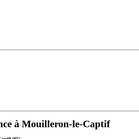
nce à Mouilleron-le-Captif
aptif (85)