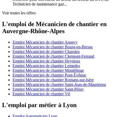
Technicien de maintenance gaz...
Voir toutes les offres
L'emploi de Mécanicien de chantier en
Auvergne-Rhône-Alpes
Emploi Mécanicien de chantier Annecy
Emploi Mécanicien de chantier Bourg-en-Bresse
Emploi Mécanicien de chantier Chassieu
Emploi Mécanicien de chantier Clermont-Ferrand
Emploi Mécanicien de chantier Heyrieux
Emploi Mécanicien de chantier Lempdes
Emploi Mécanicien de chantier Montélimar
Emploi Mécanicien de chantier Pont-Évêque
Emploi Mécanicien de chantier Romans-sur-Isère
Emploi Mécanicien de chantier Saint-Jean-de-Maurienne
Emploi Mécanicien de chantier Saint-Péray
Emploi Mécanicien de chantier Vif
L'emploi par métier à Lyon
Emploi Automaticien Lyon