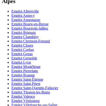
Alpes
Emploi Albertville
Emploi Annecy
Emploi Annemasse
Emploi Bourg-en-Bresse
Emploi Bourgoin-Jallieu
Emploi Brignais
Emploi Chambéry
Emploi Clermont-Ferrand
Emploi Cluses
Emploi Corbas
Emploi Genas
Emploi Grenoble
Emploi Lyon
Emploi Montélimar
Emploi Pierrelatte
Emploi Roanne
Emploi Saint-Étienne
Emploi Saint-Priest
Emploi Saint-Quentin-Fallavier
Emploi Thonon-les-Bains
Emploi Valence
Emploi Vénissieux
Emploi Villefranche-sur-Saône