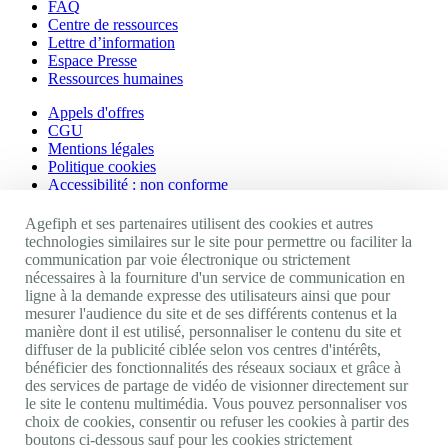
FAQ
Centre de ressources
Lettre d’information
Espace Presse
Ressources humaines
Appels d'offres
CGU
Mentions légales
Politique cookies
Accessibilité : non conforme
Nos autres sites
Agefiph et ses partenaires utilisent des cookies et autres
technologies similaires sur le site pour permettre ou faciliter la
communication par voie électronique ou strictement
Site portail Agefiph
nécessaires à la fourniture d'un service de communication en
Activateur de progrès
ligne à la demande expresse des utilisateurs ainsi que pour
Handinnov
mesurer l'audience du site et de ses différents contenus et la
Innovation et recherche
manière dont il est utilisé, personnaliser le contenu du site et
Université du RRH
diffuser de la publicité ciblée selon vos centres d'intérêts,
Service AppuiPro
bénéficier des fonctionnalités des réseaux sociaux et grâce à
des services de partage de vidéo de visionner directement sur
Nous suivre
le site le contenu multimédia. Vous pouvez personnaliser vos
choix de cookies, consentir ou refuser les cookies à partir des
boutons ci-dessous sauf pour les cookies strictement
Youtube