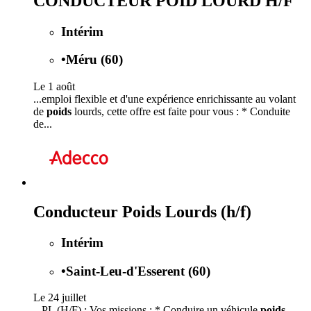
CONDUCTEUR POID LOURD H/F
Intérim
•
Méru (60)
Le 1 août
...emploi flexible et d'une expérience enrichissante au volant
de
poids
lourds, cette offre est faite pour vous : * Conduite
de...
Conducteur Poids Lourds (h/f)
Intérim
•
Saint-Leu-d'Esserent (60)
Le 24 juillet
...PL (H/F) : Vos missions : * Conduire un véhicule
poids