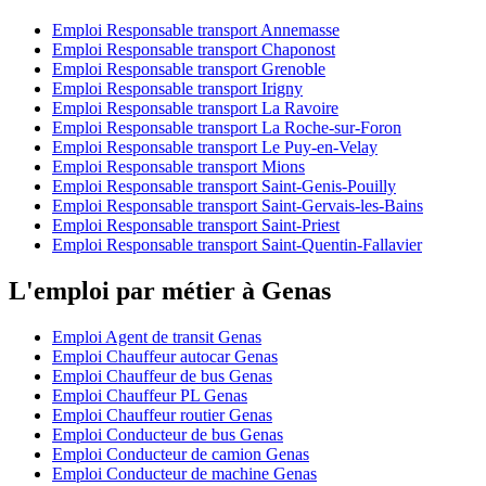
Emploi Responsable transport Annemasse
Emploi Responsable transport Chaponost
Emploi Responsable transport Grenoble
Emploi Responsable transport Irigny
Emploi Responsable transport La Ravoire
Emploi Responsable transport La Roche-sur-Foron
Emploi Responsable transport Le Puy-en-Velay
Emploi Responsable transport Mions
Emploi Responsable transport Saint-Genis-Pouilly
Emploi Responsable transport Saint-Gervais-les-Bains
Emploi Responsable transport Saint-Priest
Emploi Responsable transport Saint-Quentin-Fallavier
L'emploi par métier à Genas
Emploi Agent de transit Genas
Emploi Chauffeur autocar Genas
Emploi Chauffeur de bus Genas
Emploi Chauffeur PL Genas
Emploi Chauffeur routier Genas
Emploi Conducteur de bus Genas
Emploi Conducteur de camion Genas
Emploi Conducteur de machine Genas