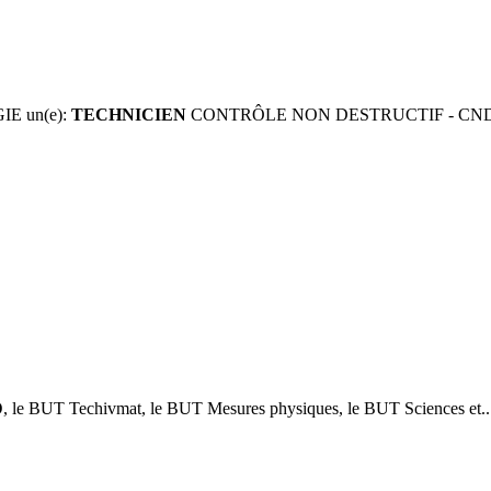
E un(e):
TECHNICIEN
CONTRÔLE NON DESTRUCTIF - CND (H/F)
D
, le BUT Techivmat, le BUT Mesures physiques, le BUT Sciences et..