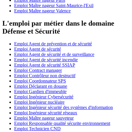
Emploi Maître nageur Paris
Emploi Maître nageur Saint-Maurice-l'Exil
Emploi Maître nageur Valence
L'emploi par métier dans le domaine
Défense et Sécurité
Emploi Agent de prévention et de sécurité
Emploi Agent de sécurité
Emploi Agent de sécurité et de surveillance
Emploi Agent de sécurité incendie
Emploi Agent de sécurité SSIAP
Emploi Contract manager
Emploi Contrôleur non destructif
Emploi Coordonnateur SPS
Emploi Déclarant en douane
Emploi Gardien d'immeuble
Emploi Ingénieur Cybersécurité
Emploi Ingénieur nucléaire
Emploi Ingénieur sécurité des systèmes d'information
Emploi Ingénieur sécurité réseaux
Emploi Maître nageur sauveteur
Emploi Responsable qualité sécurite environnement
Emploi Technicien CND