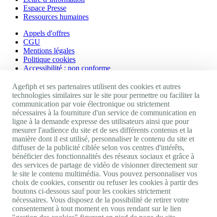
Espace Presse
Ressources humaines
Appels d'offres
CGU
Mentions légales
Politique cookies
Accessibilité : non conforme
Nos autres sites
Agefiph et ses partenaires utilisent des cookies et autres
technologies similaires sur le site pour permettre ou faciliter la
communication par voie électronique ou strictement
Site portail Agefiph
nécessaires à la fourniture d'un service de communication en
Activateur de progrès
ligne à la demande expresse des utilisateurs ainsi que pour
Handinnov
mesurer l'audience du site et de ses différents contenus et la
Innovation et recherche
manière dont il est utilisé, personnaliser le contenu du site et
Université du RRH
diffuser de la publicité ciblée selon vos centres d'intérêts,
Service AppuiPro
bénéficier des fonctionnalités des réseaux sociaux et grâce à
des services de partage de vidéo de visionner directement sur
Nous suivre
le site le contenu multimédia. Vous pouvez personnaliser vos
choix de cookies, consentir ou refuser les cookies à partir des
boutons ci-dessous sauf pour les cookies strictement
Youtube
nécessaires. Vous disposez de la possibilité de retirer votre
Linkedin
consentement à tout moment en vous rendant sur le lien
Facebook