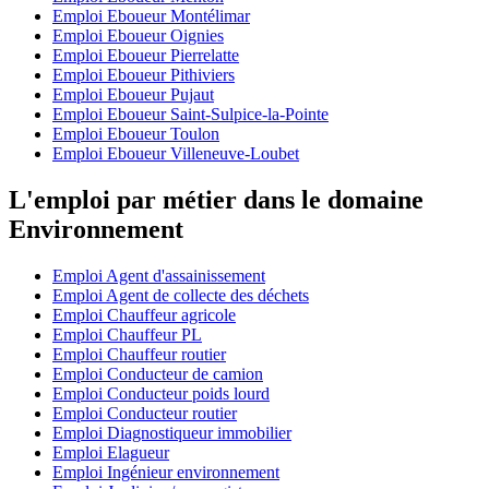
Emploi Eboueur Montélimar
Emploi Eboueur Oignies
Emploi Eboueur Pierrelatte
Emploi Eboueur Pithiviers
Emploi Eboueur Pujaut
Emploi Eboueur Saint-Sulpice-la-Pointe
Emploi Eboueur Toulon
Emploi Eboueur Villeneuve-Loubet
L'emploi par métier dans le domaine
Environnement
Emploi Agent d'assainissement
Emploi Agent de collecte des déchets
Emploi Chauffeur agricole
Emploi Chauffeur PL
Emploi Chauffeur routier
Emploi Conducteur de camion
Emploi Conducteur poids lourd
Emploi Conducteur routier
Emploi Diagnostiqueur immobilier
Emploi Elagueur
Emploi Ingénieur environnement