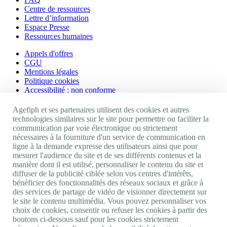
Centre de ressources
Lettre d’information
Espace Presse
Ressources humaines
Appels d'offres
CGU
Mentions légales
Politique cookies
Accessibilité : non conforme
Nos autres sites
Agefiph et ses partenaires utilisent des cookies et autres
technologies similaires sur le site pour permettre ou faciliter la
communication par voie électronique ou strictement
Site portail Agefiph
nécessaires à la fourniture d'un service de communication en
Activateur de progrès
ligne à la demande expresse des utilisateurs ainsi que pour
Handinnov
mesurer l'audience du site et de ses différents contenus et la
Innovation et recherche
manière dont il est utilisé, personnaliser le contenu du site et
Université du RRH
diffuser de la publicité ciblée selon vos centres d'intérêts,
Service AppuiPro
bénéficier des fonctionnalités des réseaux sociaux et grâce à
des services de partage de vidéo de visionner directement sur
Nous suivre
le site le contenu multimédia. Vous pouvez personnaliser vos
choix de cookies, consentir ou refuser les cookies à partir des
boutons ci-dessous sauf pour les cookies strictement
Youtube