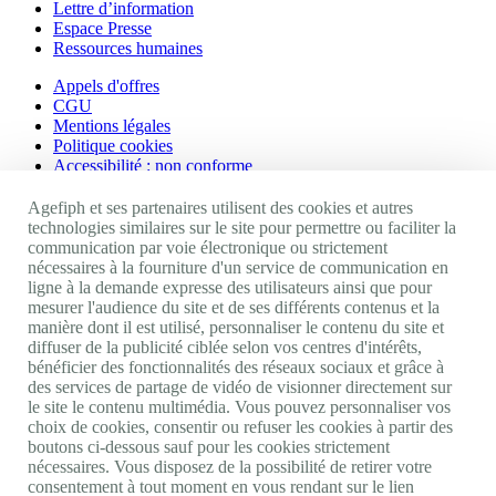
Lettre d’information
Espace Presse
Ressources humaines
Appels d'offres
CGU
Mentions légales
Politique cookies
Accessibilité : non conforme
Nos autres sites
Agefiph et ses partenaires utilisent des cookies et autres
technologies similaires sur le site pour permettre ou faciliter la
communication par voie électronique ou strictement
Site portail Agefiph
nécessaires à la fourniture d'un service de communication en
Activateur de progrès
ligne à la demande expresse des utilisateurs ainsi que pour
Handinnov
mesurer l'audience du site et de ses différents contenus et la
Innovation et recherche
manière dont il est utilisé, personnaliser le contenu du site et
Université du RRH
diffuser de la publicité ciblée selon vos centres d'intérêts,
Service AppuiPro
bénéficier des fonctionnalités des réseaux sociaux et grâce à
des services de partage de vidéo de visionner directement sur
Nous suivre
le site le contenu multimédia. Vous pouvez personnaliser vos
choix de cookies, consentir ou refuser les cookies à partir des
boutons ci-dessous sauf pour les cookies strictement
Youtube
nécessaires. Vous disposez de la possibilité de retirer votre
Linkedin
consentement à tout moment en vous rendant sur le lien
Facebook