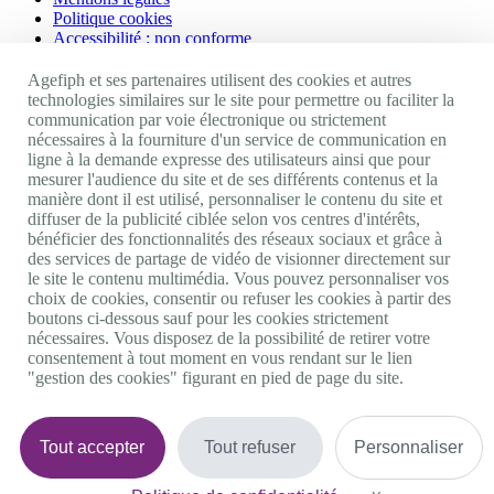
Politique cookies
Accessibilité : non conforme
Nos autres sites
Agefiph et ses partenaires utilisent des cookies et autres
technologies similaires sur le site pour permettre ou faciliter la
communication par voie électronique ou strictement
Site portail Agefiph
nécessaires à la fourniture d'un service de communication en
Activateur de progrès
ligne à la demande expresse des utilisateurs ainsi que pour
Handinnov
mesurer l'audience du site et de ses différents contenus et la
Innovation et recherche
manière dont il est utilisé, personnaliser le contenu du site et
Université du RRH
diffuser de la publicité ciblée selon vos centres d'intérêts,
Service AppuiPro
bénéficier des fonctionnalités des réseaux sociaux et grâce à
des services de partage de vidéo de visionner directement sur
Nous suivre
le site le contenu multimédia. Vous pouvez personnaliser vos
choix de cookies, consentir ou refuser les cookies à partir des
boutons ci-dessous sauf pour les cookies strictement
Youtube
nécessaires. Vous disposez de la possibilité de retirer votre
Linkedin
consentement à tout moment en vous rendant sur le lien
Facebook
"gestion des cookies" figurant en pied de page du site.
Twitter
0 800 11 10 09
Services & appel gratuits
De 9h à 18h.
Tout accepter
Tout refuser
Personnaliser
Nous contacter
Plateforme de mise en contact LSF