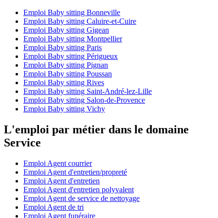
Emploi Baby sitting Bonneville
Emploi Baby sitting Caluire-et-Cuire
Emploi Baby sitting Gigean
Emploi Baby sitting Montpellier
Emploi Baby sitting Paris
Emploi Baby sitting Périgueux
Emploi Baby sitting Pignan
Emploi Baby sitting Poussan
Emploi Baby sitting Rives
Emploi Baby sitting Saint-André-lez-Lille
Emploi Baby sitting Salon-de-Provence
Emploi Baby sitting Vichy
L'emploi par métier dans le domaine
Service
Emploi Agent courrier
Emploi Agent d'entretien/propreté
Emploi Agent d'entretien
Emploi Agent d'entretien polyvalent
Emploi Agent de service de nettoyage
Emploi Agent de tri
Emploi Agent funéraire