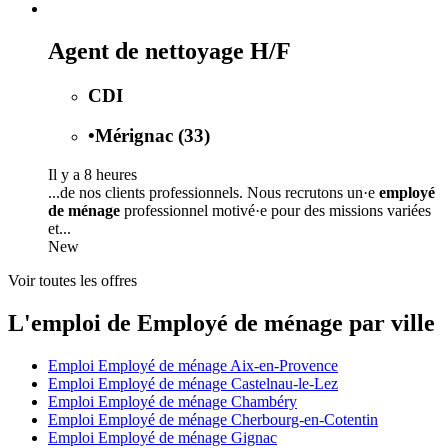
Agent de nettoyage H/F
CDI
•
Mérignac (33)
Il y a 8 heures
...de nos clients professionnels. Nous recrutons un·e
employé
de ménage
professionnel motivé·e pour des missions variées
et...
New
Voir toutes les offres
L'emploi de Employé de ménage par ville
Emploi Employé de ménage Aix-en-Provence
Emploi Employé de ménage Castelnau-le-Lez
Emploi Employé de ménage Chambéry
Emploi Employé de ménage Cherbourg-en-Cotentin
Emploi Employé de ménage Gignac