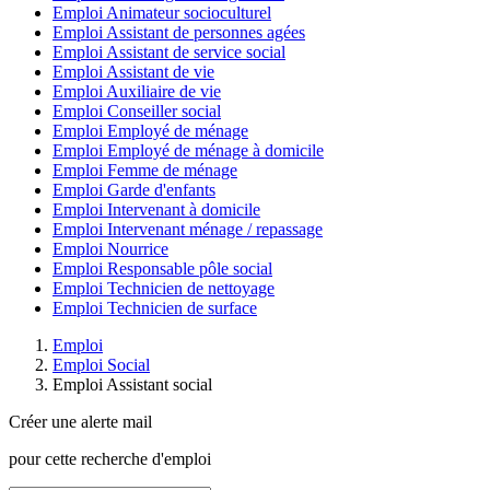
Emploi Animateur socioculturel
Emploi Assistant de personnes agées
Emploi Assistant de service social
Emploi Assistant de vie
Emploi Auxiliaire de vie
Emploi Conseiller social
Emploi Employé de ménage
Emploi Employé de ménage à domicile
Emploi Femme de ménage
Emploi Garde d'enfants
Emploi Intervenant à domicile
Emploi Intervenant ménage / repassage
Emploi Nourrice
Emploi Responsable pôle social
Emploi Technicien de nettoyage
Emploi Technicien de surface
Emploi
Emploi Social
Emploi Assistant social
Créer une alerte mail
pour cette recherche d'emploi