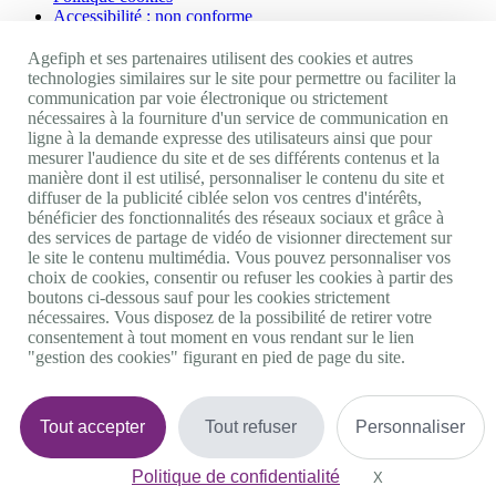
Accessibilité : non conforme
Nos autres sites
Agefiph et ses partenaires utilisent des cookies et autres
technologies similaires sur le site pour permettre ou faciliter la
communication par voie électronique ou strictement
Site portail Agefiph
nécessaires à la fourniture d'un service de communication en
Activateur de progrès
ligne à la demande expresse des utilisateurs ainsi que pour
Handinnov
mesurer l'audience du site et de ses différents contenus et la
Innovation et recherche
manière dont il est utilisé, personnaliser le contenu du site et
Université du RRH
diffuser de la publicité ciblée selon vos centres d'intérêts,
Service AppuiPro
bénéficier des fonctionnalités des réseaux sociaux et grâce à
des services de partage de vidéo de visionner directement sur
Nous suivre
le site le contenu multimédia. Vous pouvez personnaliser vos
choix de cookies, consentir ou refuser les cookies à partir des
boutons ci-dessous sauf pour les cookies strictement
Youtube
nécessaires. Vous disposez de la possibilité de retirer votre
Linkedin
consentement à tout moment en vous rendant sur le lien
Facebook
"gestion des cookies" figurant en pied de page du site.
Twitter
0 800 11 10 09
Services & appel gratuits
De 9h à 18h.
Tout accepter
Tout refuser
Personnaliser
Nous contacter
Plateforme de mise en contact LSF
Politique de confidentialité
Gestion des cookies
X
Masquer le bande