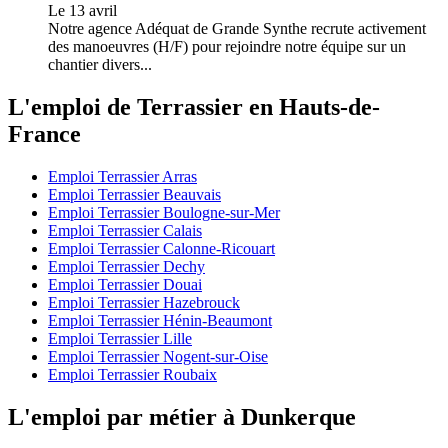
Le 13 avril
Notre agence Adéquat de Grande Synthe recrute activement
des manoeuvres (H/F) pour rejoindre notre équipe sur un
chantier divers...
L'emploi de Terrassier en Hauts-de-
France
Emploi Terrassier Arras
Emploi Terrassier Beauvais
Emploi Terrassier Boulogne-sur-Mer
Emploi Terrassier Calais
Emploi Terrassier Calonne-Ricouart
Emploi Terrassier Dechy
Emploi Terrassier Douai
Emploi Terrassier Hazebrouck
Emploi Terrassier Hénin-Beaumont
Emploi Terrassier Lille
Emploi Terrassier Nogent-sur-Oise
Emploi Terrassier Roubaix
L'emploi par métier à Dunkerque