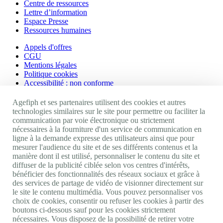
Centre de ressources
Lettre d’information
Espace Presse
Ressources humaines
Appels d'offres
CGU
Mentions légales
Politique cookies
Accessibilité : non conforme
Nos autres sites
Agefiph et ses partenaires utilisent des cookies et autres
technologies similaires sur le site pour permettre ou faciliter la
communication par voie électronique ou strictement
Site portail Agefiph
nécessaires à la fourniture d'un service de communication en
Activateur de progrès
ligne à la demande expresse des utilisateurs ainsi que pour
Handinnov
mesurer l'audience du site et de ses différents contenus et la
Innovation et recherche
manière dont il est utilisé, personnaliser le contenu du site et
Université du RRH
diffuser de la publicité ciblée selon vos centres d'intérêts,
Service AppuiPro
bénéficier des fonctionnalités des réseaux sociaux et grâce à
des services de partage de vidéo de visionner directement sur
Nous suivre
le site le contenu multimédia. Vous pouvez personnaliser vos
choix de cookies, consentir ou refuser les cookies à partir des
boutons ci-dessous sauf pour les cookies strictement
Youtube
nécessaires. Vous disposez de la possibilité de retirer votre
Linkedin