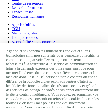
Centre de ressources
Lettre d’information
Espace Presse
Ressources humaines
Appels d'offres
CGU
Mentions légales
Politique cookies
Accessibilité : non conforme
Nos autres sites
Agefiph et ses partenaires utilisent des cookies et autres
technologies similaires sur le site pour permettre ou faciliter la
communication par voie électronique ou strictement
Site portail Agefiph
nécessaires à la fourniture d'un service de communication en
Activateur de progrès
ligne à la demande expresse des utilisateurs ainsi que pour
Handinnov
mesurer l'audience du site et de ses différents contenus et la
Innovation et recherche
manière dont il est utilisé, personnaliser le contenu du site et
Université du RRH
diffuser de la publicité ciblée selon vos centres d'intérêts,
Service AppuiPro
bénéficier des fonctionnalités des réseaux sociaux et grâce à
des services de partage de vidéo de visionner directement sur
Nous suivre
le site le contenu multimédia. Vous pouvez personnaliser vos
choix de cookies, consentir ou refuser les cookies à partir des
boutons ci-dessous sauf pour les cookies strictement
Youtube
nécessaires. Vous disposez de la possibilité de retirer votre