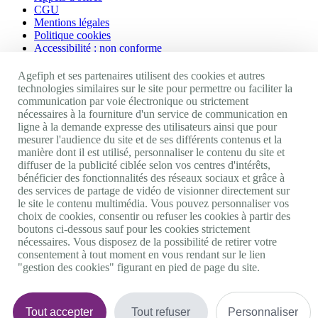
CGU
Mentions légales
Politique cookies
Accessibilité : non conforme
Nos autres sites
Agefiph et ses partenaires utilisent des cookies et autres
technologies similaires sur le site pour permettre ou faciliter la
communication par voie électronique ou strictement
Site portail Agefiph
nécessaires à la fourniture d'un service de communication en
Activateur de progrès
ligne à la demande expresse des utilisateurs ainsi que pour
Handinnov
mesurer l'audience du site et de ses différents contenus et la
Innovation et recherche
manière dont il est utilisé, personnaliser le contenu du site et
Université du RRH
diffuser de la publicité ciblée selon vos centres d'intérêts,
Service AppuiPro
bénéficier des fonctionnalités des réseaux sociaux et grâce à
des services de partage de vidéo de visionner directement sur
Nous suivre
le site le contenu multimédia. Vous pouvez personnaliser vos
choix de cookies, consentir ou refuser les cookies à partir des
boutons ci-dessous sauf pour les cookies strictement
Youtube
nécessaires. Vous disposez de la possibilité de retirer votre
Linkedin
consentement à tout moment en vous rendant sur le lien
Facebook
"gestion des cookies" figurant en pied de page du site.
Twitter
0 800 11 10 09
Services & appel gratuits
De 9h à 18h.
Tout accepter
Tout refuser
Personnaliser