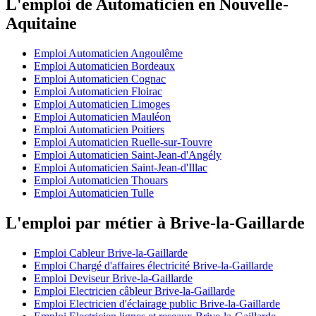
L'emploi de Automaticien en Nouvelle-
Aquitaine
Emploi Automaticien Angoulême
Emploi Automaticien Bordeaux
Emploi Automaticien Cognac
Emploi Automaticien Floirac
Emploi Automaticien Limoges
Emploi Automaticien Mauléon
Emploi Automaticien Poitiers
Emploi Automaticien Ruelle-sur-Touvre
Emploi Automaticien Saint-Jean-d'Angély
Emploi Automaticien Saint-Jean-d'Illac
Emploi Automaticien Thouars
Emploi Automaticien Tulle
L'emploi par métier à Brive-la-Gaillarde
Emploi Cableur Brive-la-Gaillarde
Emploi Chargé d'affaires électricité Brive-la-Gaillarde
Emploi Deviseur Brive-la-Gaillarde
Emploi Electricien câbleur Brive-la-Gaillarde
Emploi Electricien d'éclairage public Brive-la-Gaillarde