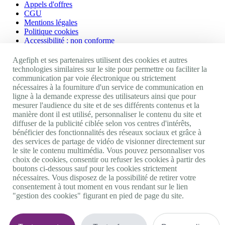
Appels d'offres
CGU
Mentions légales
Politique cookies
Accessibilité : non conforme
Nos autres sites
Agefiph et ses partenaires utilisent des cookies et autres
technologies similaires sur le site pour permettre ou faciliter la
communication par voie électronique ou strictement
Site portail Agefiph
nécessaires à la fourniture d'un service de communication en
Activateur de progrès
ligne à la demande expresse des utilisateurs ainsi que pour
Handinnov
mesurer l'audience du site et de ses différents contenus et la
Innovation et recherche
manière dont il est utilisé, personnaliser le contenu du site et
Université du RRH
diffuser de la publicité ciblée selon vos centres d'intérêts,
Service AppuiPro
bénéficier des fonctionnalités des réseaux sociaux et grâce à
des services de partage de vidéo de visionner directement sur
Nous suivre
le site le contenu multimédia. Vous pouvez personnaliser vos
choix de cookies, consentir ou refuser les cookies à partir des
boutons ci-dessous sauf pour les cookies strictement
Youtube
nécessaires. Vous disposez de la possibilité de retirer votre
Linkedin
consentement à tout moment en vous rendant sur le lien
Facebook
"gestion des cookies" figurant en pied de page du site.
Twitter
0 800 11 10 09
Services & appel gratuits
De 9h à 18h.