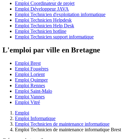
Emploi Coordinateur de projet
Emploi Développeur JAVA
Emploi Technicien d'exploitation informatique
Emploi Technicien Helpdesk
Emploi Technicien Help Desk
Emploi Technicien hotline
Emploi Technicien support informatique
L'emploi par ville en Bretagne
Emploi Brest
Emploi Fougères
Emploi Lorient
Emploi Quimper
Emploi Rennes
Emploi Saint-Malo
Emploi Vannes
Emploi Vitré
Emploi
Emploi Informatique
Emploi Technicien de maintenance informatique
Emploi Technicien de maintenance informatique Brest