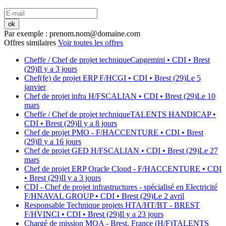
ok
Par exemple : prenom.nom@domaine.com
Offres similaires
Voir toutes les offres
Cheffe / Chef de projet technique
Capgemini
• CDI
• Brest
(29)
Il y a 3 jours
Chef(fe) de projet ERP F/H
CGI
• CDI
• Brest (29)
Le 5
janvier
Chef de projet infra H/F
SCALIAN
• CDI
• Brest (29)
Le 10
mars
Cheffe / Chef de projet technique
TALENTS HANDICAP
•
CDI
• Brest (29)
Il y a 8 jours
Chef de projet PMO - F/H
ACCENTURE
• CDI
• Brest
(29)
Il y a 16 jours
Chef de projet GED H/F
SCALIAN
• CDI
• Brest (29)
Le 27
mars
Chef de projet ERP Oracle Cloud - F/H
ACCENTURE
• CDI
• Brest (29)
Il y a 3 jours
CDI - Chef de projet infrastructures - spécialisé en Electricité
F/H
NAVAL GROUP
• CDI
• Brest (29)
Le 2 avril
Responsable Technique projets HTA/HT/BT - BREST
F/H
VINCI
• CDI
• Brest (29)
Il y a 23 jours
Chargé de mission MOA - Brest, France (H/F)
TALENTS