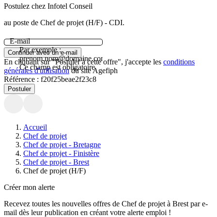
Postulez chez Infotel Conseil
au poste de Chef de projet (H/F) - CDI.
E-mail
Par exemple :
Continuer avec un e-mail
prenom.nom@domaine.com.
En cliquant sur "Postuler à cette offre", j'accepte les
conditions
Ce champ est obligatoire.
générales d'utilisation
du site Agefiph
Référence :
f20f25beae2f23c8
Postuler
Accueil
Chef de projet
Chef de projet - Bretagne
Chef de projet - Finistère
Chef de projet - Brest
Chef de projet (H/F)
Créer mon alerte
Recevez toutes les nouvelles offres de
Chef de projet
à
Brest
par e-
mail dès leur publication en créant votre alerte emploi !