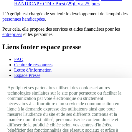
HANDICAP
• CDI
• Brest (29)
Il y a 25 jours
L'Agefiph est chargée de soutenir le développement de l'emploi des
personnes handicapées
.
Pour cela, elle propose des services et aides financières pour les
entreprises
et les personnes.
Liens footer espace presse
FAQ
Centre de ressources
Lettre d’information
Espace Presse
Ressources humaines
Agefiph et ses partenaires utilisent des cookies et autres
Appels d'offres
technologies similaires sur le site pour permettre ou faciliter la
CGU
communication par voie électronique ou strictement
Mentions légales
nécessaires à la fourniture d'un service de communication en
Politique cookies
ligne à la demande expresse des utilisateurs ainsi que pour
Accessibilité : non conforme
mesurer l'audience du site et de ses différents contenus et la
manière dont il est utilisé, personnaliser le contenu du site et
Nos autres sites
diffuser de la publicité ciblée selon vos centres d'intérêts,
bénéficier des fonctionnalités des réseaux sociaux et grâce à