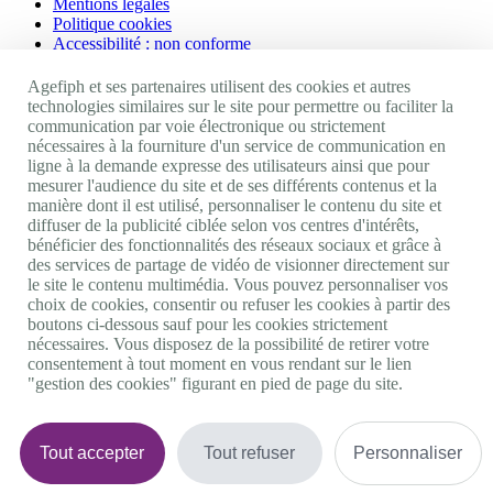
Mentions légales
Politique cookies
Accessibilité : non conforme
Nos autres sites
Agefiph et ses partenaires utilisent des cookies et autres
technologies similaires sur le site pour permettre ou faciliter la
communication par voie électronique ou strictement
Site portail Agefiph
nécessaires à la fourniture d'un service de communication en
Activateur de progrès
ligne à la demande expresse des utilisateurs ainsi que pour
Handinnov
mesurer l'audience du site et de ses différents contenus et la
Innovation et recherche
manière dont il est utilisé, personnaliser le contenu du site et
Université du RRH
diffuser de la publicité ciblée selon vos centres d'intérêts,
Service AppuiPro
bénéficier des fonctionnalités des réseaux sociaux et grâce à
des services de partage de vidéo de visionner directement sur
Nous suivre
le site le contenu multimédia. Vous pouvez personnaliser vos
choix de cookies, consentir ou refuser les cookies à partir des
boutons ci-dessous sauf pour les cookies strictement
Youtube
nécessaires. Vous disposez de la possibilité de retirer votre
Linkedin
consentement à tout moment en vous rendant sur le lien
Facebook
"gestion des cookies" figurant en pied de page du site.
Twitter
0 800 11 10 09
Services & appel gratuits
De 9h à 18h.
Tout accepter
Tout refuser
Personnaliser
Nous contacter
Plateforme de mise en contact LSF