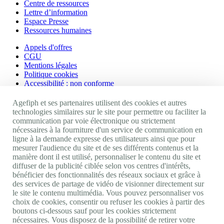
Centre de ressources
Lettre d’information
Espace Presse
Ressources humaines
Appels d'offres
CGU
Mentions légales
Politique cookies
Accessibilité : non conforme
Nos autres sites
Agefiph et ses partenaires utilisent des cookies et autres
technologies similaires sur le site pour permettre ou faciliter la
communication par voie électronique ou strictement
Site portail Agefiph
nécessaires à la fourniture d'un service de communication en
Activateur de progrès
ligne à la demande expresse des utilisateurs ainsi que pour
Handinnov
mesurer l'audience du site et de ses différents contenus et la
Innovation et recherche
manière dont il est utilisé, personnaliser le contenu du site et
Université du RRH
diffuser de la publicité ciblée selon vos centres d'intérêts,
Service AppuiPro
bénéficier des fonctionnalités des réseaux sociaux et grâce à
des services de partage de vidéo de visionner directement sur
Nous suivre
le site le contenu multimédia. Vous pouvez personnaliser vos
choix de cookies, consentir ou refuser les cookies à partir des
boutons ci-dessous sauf pour les cookies strictement
Youtube
nécessaires. Vous disposez de la possibilité de retirer votre
Linkedin