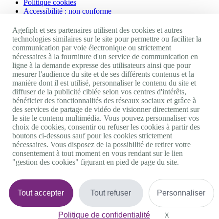
Politique cookies
Accessibilité : non conforme
Nos autres sites
Agefiph et ses partenaires utilisent des cookies et autres
technologies similaires sur le site pour permettre ou faciliter la
communication par voie électronique ou strictement
Site portail Agefiph
nécessaires à la fourniture d'un service de communication en
Activateur de progrès
ligne à la demande expresse des utilisateurs ainsi que pour
Handinnov
mesurer l'audience du site et de ses différents contenus et la
Innovation et recherche
manière dont il est utilisé, personnaliser le contenu du site et
Université du RRH
diffuser de la publicité ciblée selon vos centres d'intérêts,
Service AppuiPro
bénéficier des fonctionnalités des réseaux sociaux et grâce à
des services de partage de vidéo de visionner directement sur
Nous suivre
le site le contenu multimédia. Vous pouvez personnaliser vos
choix de cookies, consentir ou refuser les cookies à partir des
boutons ci-dessous sauf pour les cookies strictement
Youtube
nécessaires. Vous disposez de la possibilité de retirer votre
Linkedin
consentement à tout moment en vous rendant sur le lien
Facebook
"gestion des cookies" figurant en pied de page du site.
Twitter
0 800 11 10 09
Services & appel gratuits
De 9h à 18h.
Tout accepter
Tout refuser
Personnaliser
Nous contacter
Plateforme de mise en contact LSF
Politique de confidentialité
Gestion des cookies
X
Masquer le bande