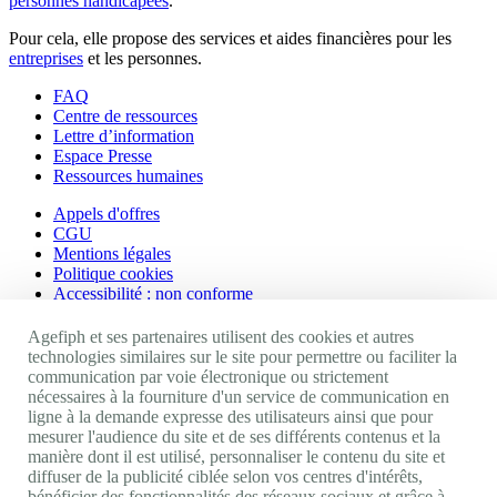
personnes handicapées
.
Pour cela, elle propose des services et aides financières pour les
entreprises
et les personnes.
FAQ
Centre de ressources
Lettre d’information
Espace Presse
Ressources humaines
Appels d'offres
CGU
Mentions légales
Politique cookies
Accessibilité : non conforme
Nos autres sites
Agefiph et ses partenaires utilisent des cookies et autres
technologies similaires sur le site pour permettre ou faciliter la
communication par voie électronique ou strictement
Site portail Agefiph
nécessaires à la fourniture d'un service de communication en
Activateur de progrès
ligne à la demande expresse des utilisateurs ainsi que pour
Handinnov
mesurer l'audience du site et de ses différents contenus et la
Innovation et recherche
manière dont il est utilisé, personnaliser le contenu du site et
Université du RRH
diffuser de la publicité ciblée selon vos centres d'intérêts,
Service AppuiPro
bénéficier des fonctionnalités des réseaux sociaux et grâce à