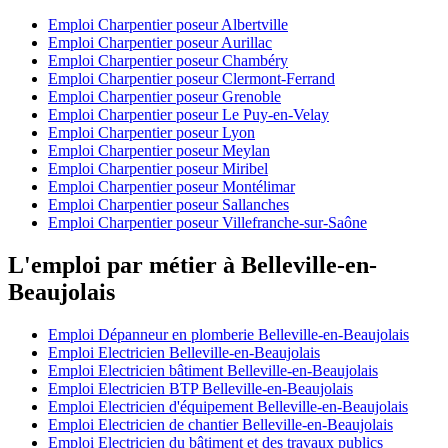
Emploi Charpentier poseur Albertville
Emploi Charpentier poseur Aurillac
Emploi Charpentier poseur Chambéry
Emploi Charpentier poseur Clermont-Ferrand
Emploi Charpentier poseur Grenoble
Emploi Charpentier poseur Le Puy-en-Velay
Emploi Charpentier poseur Lyon
Emploi Charpentier poseur Meylan
Emploi Charpentier poseur Miribel
Emploi Charpentier poseur Montélimar
Emploi Charpentier poseur Sallanches
Emploi Charpentier poseur Villefranche-sur-Saône
L'emploi par métier à Belleville-en-
Beaujolais
Emploi Dépanneur en plomberie Belleville-en-Beaujolais
Emploi Electricien Belleville-en-Beaujolais
Emploi Electricien bâtiment Belleville-en-Beaujolais
Emploi Electricien BTP Belleville-en-Beaujolais
Emploi Electricien d'équipement Belleville-en-Beaujolais
Emploi Electricien de chantier Belleville-en-Beaujolais
Emploi Electricien du bâtiment et des travaux publics