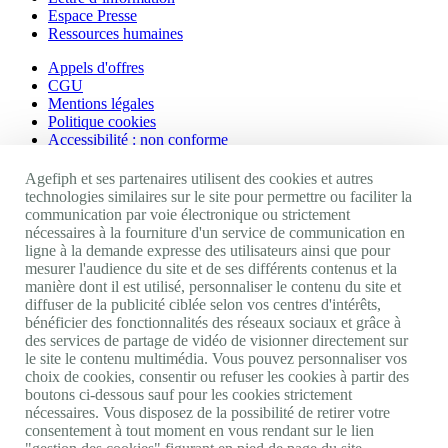
Espace Presse
Ressources humaines
Appels d'offres
CGU
Mentions légales
Politique cookies
Accessibilité : non conforme
Nos autres sites
Agefiph et ses partenaires utilisent des cookies et autres
technologies similaires sur le site pour permettre ou faciliter la
communication par voie électronique ou strictement
Site portail Agefiph
nécessaires à la fourniture d'un service de communication en
Activateur de progrès
ligne à la demande expresse des utilisateurs ainsi que pour
Handinnov
mesurer l'audience du site et de ses différents contenus et la
Innovation et recherche
manière dont il est utilisé, personnaliser le contenu du site et
Université du RRH
diffuser de la publicité ciblée selon vos centres d'intérêts,
Service AppuiPro
bénéficier des fonctionnalités des réseaux sociaux et grâce à
des services de partage de vidéo de visionner directement sur
Nous suivre
le site le contenu multimédia. Vous pouvez personnaliser vos
choix de cookies, consentir ou refuser les cookies à partir des
boutons ci-dessous sauf pour les cookies strictement
Youtube
nécessaires. Vous disposez de la possibilité de retirer votre
Linkedin
consentement à tout moment en vous rendant sur le lien
Facebook