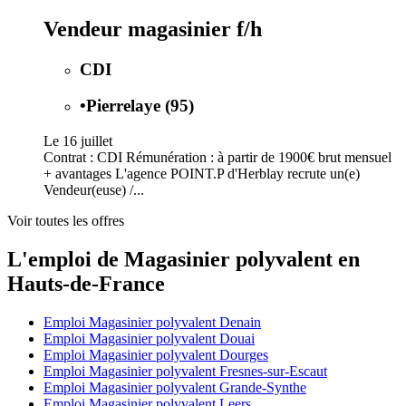
Vendeur magasinier f/h
CDI
•
Pierrelaye (95)
Le 16 juillet
Contrat : CDI Rémunération : à partir de 1900€ brut mensuel
+ avantages L'agence POINT.P d'Herblay recrute un(e)
Vendeur(euse) /...
Voir toutes les offres
L'emploi de Magasinier polyvalent en
Hauts-de-France
Emploi Magasinier polyvalent Denain
Emploi Magasinier polyvalent Douai
Emploi Magasinier polyvalent Dourges
Emploi Magasinier polyvalent Fresnes-sur-Escaut
Emploi Magasinier polyvalent Grande-Synthe
Emploi Magasinier polyvalent Leers