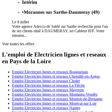
Intérim
•
Morannes sur Sarthe-Daumeray (49)
Le 8 juillet
Votre agence Adecco de Sablé sur Sarthe recherche pour l'un
de ses clients situé à DAUMERAY, un Cableur H/F. Votre
mission...
Voir toutes les offres
L'emploi de Electricien lignes et reseaux
en Pays de la Loire
Emploi Electricien lignes et reseaux Bouguenais
Emploi Electricien lignes et reseaux Chemillé-en-Anjou
Emploi Electricien lignes et reseaux Cholet
Emploi Electricien lignes et reseaux La Flèche
Emploi Electricien lignes et reseaux Mayenne
Emploi Electricien lignes et reseaux Montaigu-Vendée
Emploi Electricien lignes et reseaux Montoir-de-Bretagne
Emploi Electricien lignes et reseaux Montval-sur-Loir
Emploi Electricien lignes et reseaux Nantes