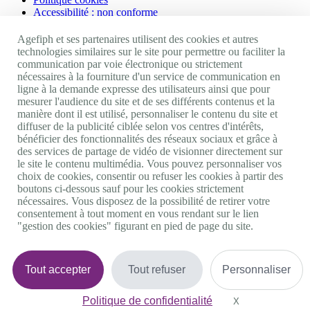
Accessibilité : non conforme
Nos autres sites
Agefiph et ses partenaires utilisent des cookies et autres
technologies similaires sur le site pour permettre ou faciliter la
communication par voie électronique ou strictement
Site portail Agefiph
nécessaires à la fourniture d'un service de communication en
Activateur de progrès
ligne à la demande expresse des utilisateurs ainsi que pour
Handinnov
mesurer l'audience du site et de ses différents contenus et la
Innovation et recherche
manière dont il est utilisé, personnaliser le contenu du site et
Université du RRH
diffuser de la publicité ciblée selon vos centres d'intérêts,
Service AppuiPro
bénéficier des fonctionnalités des réseaux sociaux et grâce à
des services de partage de vidéo de visionner directement sur
Nous suivre
le site le contenu multimédia. Vous pouvez personnaliser vos
choix de cookies, consentir ou refuser les cookies à partir des
boutons ci-dessous sauf pour les cookies strictement
Youtube
nécessaires. Vous disposez de la possibilité de retirer votre
Linkedin
consentement à tout moment en vous rendant sur le lien
Facebook
"gestion des cookies" figurant en pied de page du site.
Twitter
0 800 11 10 09
Services & appel gratuits
De 9h à 18h.
Tout accepter
Tout refuser
Personnaliser
Nous contacter
Plateforme de mise en contact LSF
Politique de confidentialité
Gestion des cookies
X
Masquer le bande