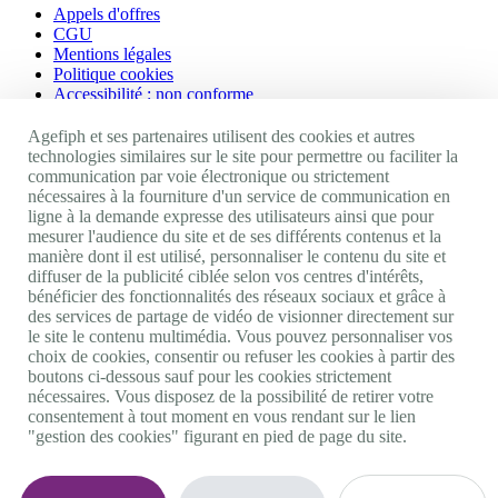
Appels d'offres
CGU
Mentions légales
Politique cookies
Accessibilité : non conforme
Nos autres sites
Agefiph et ses partenaires utilisent des cookies et autres
technologies similaires sur le site pour permettre ou faciliter la
communication par voie électronique ou strictement
Site portail Agefiph
nécessaires à la fourniture d'un service de communication en
Activateur de progrès
ligne à la demande expresse des utilisateurs ainsi que pour
Handinnov
mesurer l'audience du site et de ses différents contenus et la
Innovation et recherche
manière dont il est utilisé, personnaliser le contenu du site et
Université du RRH
diffuser de la publicité ciblée selon vos centres d'intérêts,
Service AppuiPro
bénéficier des fonctionnalités des réseaux sociaux et grâce à
des services de partage de vidéo de visionner directement sur
Nous suivre
le site le contenu multimédia. Vous pouvez personnaliser vos
choix de cookies, consentir ou refuser les cookies à partir des
boutons ci-dessous sauf pour les cookies strictement
Youtube
nécessaires. Vous disposez de la possibilité de retirer votre
Linkedin
consentement à tout moment en vous rendant sur le lien
Facebook
"gestion des cookies" figurant en pied de page du site.
Twitter
0 800 11 10 09
Services & appel gratuits
De 9h à 18h.