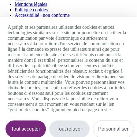
Mentions légales
Politique cookies
Accessibilité : non conforme
Nos autres sites
Agefiph et ses partenaires utilisent des cookies et autres
technologies similaires sur le site pour permettre ou faciliter la
communication par voie électronique ou strictement
Site portail Agefiph
nécessaires à la fourniture d'un service de communication en
Activateur de progrès
ligne à la demande expresse des utilisateurs ainsi que pour
Handinnov
mesurer l'audience du site et de ses différents contenus et la
Innovation et recherche
manière dont il est utilisé, personnaliser le contenu du site et
Université du RRH
diffuser de la publicité ciblée selon vos centres d'intérêts,
Service AppuiPro
bénéficier des fonctionnalités des réseaux sociaux et grâce à
des services de partage de vidéo de visionner directement sur
Nous suivre
le site le contenu multimédia. Vous pouvez personnaliser vos
choix de cookies, consentir ou refuser les cookies à partir des
boutons ci-dessous sauf pour les cookies strictement
Youtube
nécessaires. Vous disposez de la possibilité de retirer votre
Linkedin
consentement à tout moment en vous rendant sur le lien
Facebook
"gestion des cookies" figurant en pied de page du site.
Twitter
0 800 11 10 09
Services & appel gratuits
De 9h à 18h.
Tout accepter
Tout refuser
Personnaliser
Nous contacter